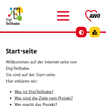
Skip to content
AWO DigiTeilhabe
AW
Start·seite
Willkommen auf der Internet·seite von
DigiTeilhabe.
Sie sind auf der Start·seite.
Hier erklären wir:
Was ist DigiTeilhabe?
Was sind die Ziele vom Projekt?
Wer macht das Projekt?