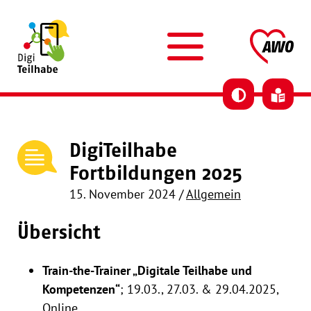
Skip to content
AWO DigiTeilhabe
AW
DigiTeilhabe
Fortbildungen 2025
15. November 2024
/
Allgemein
Übersicht
Train-
the
-Trainer „Digitale Teilhabe und
Kompetenzen“
; 19.03., 27.03. & 29.04.2025,
Online