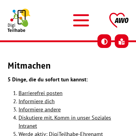
Skip to content
AWO DigiTeilhabe
AW
Mitmachen
5 Dinge, die du sofort tun kannst:
Barrierefrei posten
Informiere dich
Informiere andere
Diskutiere mit. Komm in unser Soziales
Intranet
Werde aktiv: DigiTeilhabe-Ehrenamt