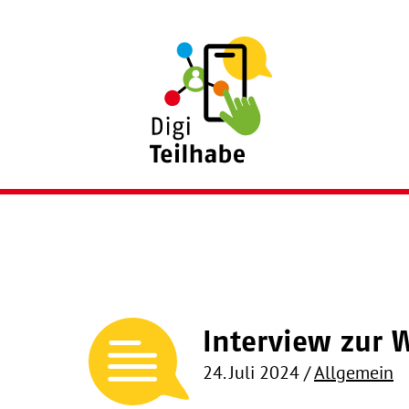
Skip to content
AWO DigiTeilh
Interview zur 
24. Juli 2024
/
Allgemein