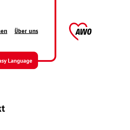
AWO
hen
Über uns
asy Language
kt