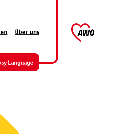
AWO
hen
Über uns
asy Language